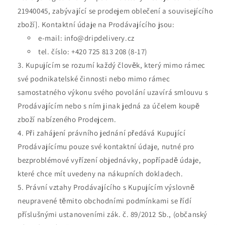
21940045
, zabývající se prodejem oblečení a souvisejícího
zboží]. Kontaktní údaje na Prodávajícího jsou:
e-mail:
info@dripdelivery
.cz
tel. číslo:
+420 725 813 208 (8-17)
Kupujícím se rozumí každý člověk, který mimo rámec
své podnikatelské činnosti nebo mimo rámec
samostatného výkonu svého povolání uzavírá smlouvu s
Prodávajícím nebo s ním jinak jedná za účelem koupě
zboží nabízeného Prodejcem.
Při zahájení právního jednání předává Kupující
Prodávajícímu pouze své kontaktní údaje, nutné pro
bezproblémové vyřízení objednávky, popřípadě údaje,
které chce mít uvedeny na nákupních dokladech.
Právní vztahy Prodávajícího s Kupujícím výslovně
neupravené těmito obchodními podmínkami se řídí
příslušnými ustanoveními zák. č. 89/2012 Sb., (občanský