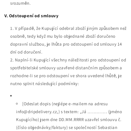
srozuměn.
V. Odstoupení od smlouvy
V případě, že Kupující odebral zboží jiným způsobem než
osobně, tedy když mu bylo objednané zboží doručeno
dopravní službou, je lhůta pro odstoupení od smlouvy 14
dní od doručení.
Naplní-li Kupující všechny náležitosti pro odstoupení od
spotřebitelské smlouvy uzavřené distančním způsobem a
rozhodne-li se pro odstoupení ve shora uvedené lhůtě, je
nutno splnit následující podmínky:
[Odeslat dopis (nejlépe e-mailem na adresu
info@dripdelivery.cz,) s textem: „Já …………. (jméno
Kupujícího) jsem dne DD.MM.RRRR uzavřel smlouvu č.
(číslo objednávky/faktury) se společností Sebastian