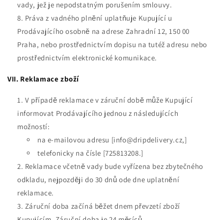
vady, jež je nepodstatným porušením smlouvy.
Práva z vadného plnění uplatňuje Kupující u
Prodávajícího osobně na adrese Zahradní 12, 150 00
Praha, nebo prostřednictvím dopisu na tutéž adresu nebo
prostřednictvím elektronické komunikace.
VII. Reklamace zboží
V případě reklamace v záruční době může Kupující
informovat Prodávajícího jednou z následujících
možností:
na e-mailovou adresu [
info@dripdelivery
.cz,]
telefonicky na čísle [
725813208
.]
Reklamace včetně vady bude vyřízena bez zbytečného
odkladu, nejpozději do 30 dnů ode dne uplatnění
reklamace.
Záruční doba začíná běžet dnem převzetí zboží
Kupujícím. Záruční doba je 24 měsíců.