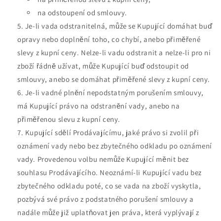
na odstoupení od smlouvy.
Je-li vada odstranitelná, může se Kupující domáhat buď
opravy nebo doplnění toho, co chybí, anebo přiměřené
slevy z kupní ceny. Nelze-li vadu odstranit a nelze-li pro ni
zboží řádně užívat, může Kupující buď odstoupit od
smlouvy, anebo se domáhat přiměřené slevy z kupní ceny.
Je-li vadné plnění nepodstatným porušením smlouvy,
má Kupující právo na odstranění vady, anebo na
přiměřenou slevu z kupní ceny.
Kupující sdělí Prodávajícímu, jaké právo si zvolil při
oznámení vady nebo bez zbytečného odkladu po oznámení
vady. Provedenou volbu nemůže Kupující měnit bez
souhlasu Prodávajícího. Neoznámí-li Kupující vadu bez
zbytečného odkladu poté, co se vada na zboží vyskytla,
pozbývá své právo z podstatného porušení smlouvy a
nadále může již uplatňovat jen práva, která vyplývají z