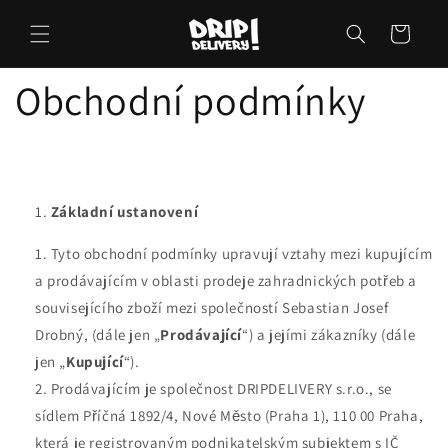
Přejít k
obsahu
Košík
Obchodní podmínky
Základní ustanovení
Tyto obchodní podmínky upravují vztahy mezi kupujícím
a prodávajícím v oblasti prodeje zahradnických potřeb a
souvisejícího zboží mezi společností
Sebastian Josef
Drobný
, (dále jen „
Prodávající
“) a jejími zákazníky (dále
jen „
Kupující
“).
Prodávajícím je společnost DRIPDELIVERY s.r.o., se
sídlem Příčná 1892/4, Nové Město (Praha 1), 110 00 Praha
,
která je registrovaným podnikatelským subjektem s IČ