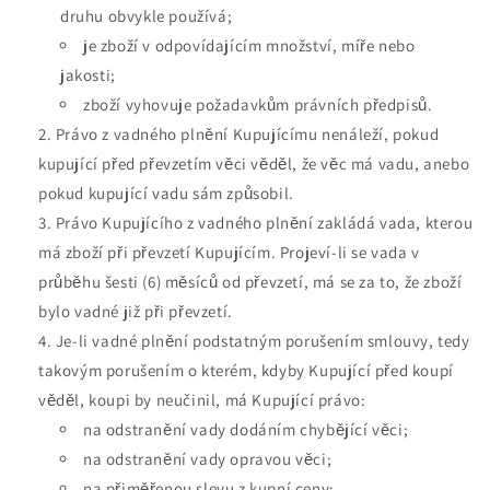
druhu obvykle používá;
je zboží v odpovídajícím množství, míře nebo
jakosti;
zboží vyhovuje požadavkům právních předpisů.
Právo z vadného plnění Kupujícímu nenáleží, pokud
kupující před převzetím věci věděl, že věc má vadu, anebo
pokud kupující vadu sám způsobil.
Právo Kupujícího z vadného plnění zakládá vada, kterou
má zboží při převzetí Kupujícím. Projeví-li se vada v
průběhu šesti (6) měsíců od převzetí, má se za to, že zboží
bylo vadné již při převzetí.
Je-li vadné plnění podstatným porušením smlouvy, tedy
takovým porušením o kterém, kdyby Kupující před koupí
věděl, koupi by neučinil, má Kupující právo:
na odstranění vady dodáním chybějící věci;
na odstranění vady opravou věci;
na přiměřenou slevu z kupní ceny;