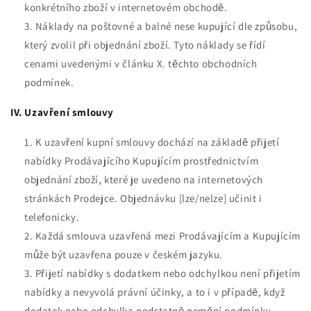
konkrétního zboží v internetovém obchodě.
Náklady na poštovné a balné nese kupující dle způsobu,
který zvolil při objednání zboží. Tyto náklady se řídí
cenami uvedenými v článku X. těchto obchodních
podmínek.
IV. Uzavření smlouvy
K uzavření kupní smlouvy dochází na základě přijetí
nabídky Prodávajícího Kupujícím prostřednictvím
objednání zboží, které je uvedeno na internetových
stránkách Prodejce. Objednávku [lze/nelze] učinit i
telefonicky.
Každá smlouva uzavřená mezi Prodávajícím a Kupujícím
může být uzavřena pouze v českém jazyku.
Přijetí nabídky s dodatkem nebo odchylkou není přijetím
nabídky a nevyvolá právní účinky, a to i v případě, když
dodatek nebo odchylka podstatně nemění podmínky