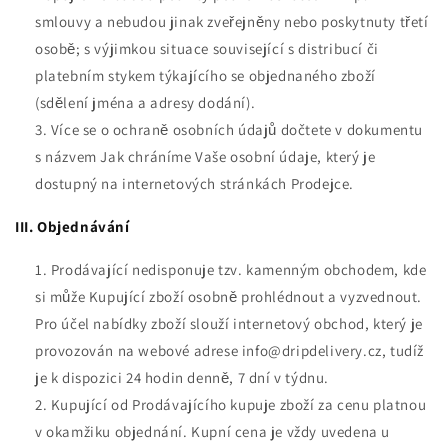
smlouvy a nebudou jinak zveřejněny nebo poskytnuty třetí
osobě; s výjimkou situace související s distribucí či
platebním stykem týkajícího se objednaného zboží
(sdělení jména a adresy dodání).
Více se o ochraně osobních údajů dočtete v dokumentu
s názvem Jak chráníme Vaše osobní údaje, který je
dostupný na internetových stránkách Prodejce.
III. Objednávání
Prodávající nedisponuje tzv. kamenným obchodem, kde
si může Kupující zboží osobně prohlédnout a vyzvednout.
Pro účel nabídky zboží slouží internetový obchod, který je
provozován na webové adrese
info@dripdelivery
.cz, tudíž
je k dispozici 24 hodin denně, 7 dní v týdnu.
Kupující od Prodávajícího kupuje zboží za cenu platnou
v okamžiku objednání. Kupní cena je vždy uvedena u