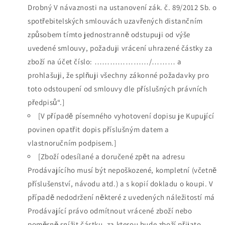
Drobný V návaznosti na ustanovení zák. č. 89/2012 Sb. o
spotřebitelských smlouvách uzavřených distančním
způsobem tímto jednostranně odstupuji od výše
uvedené smlouvy, požaduji vrácení uhrazené částky za
zboží na účet číslo: …………………/……… a
prohlašuji, že splňuji všechny zákonné požadavky pro
toto odstoupení od smlouvy dle příslušných právních
předpisů“.]
[V případě písemného vyhotovení dopisu je Kupující
povinen opatřit dopis příslušným datem a
vlastnoručním podpisem.]
[Zboží odesílané a doručené zpět na adresu
Prodávajícího musí být nepoškozené, kompletní (včetně
příslušenství, návodu atd.) a s kopií dokladu o koupi. V
případě nedodržení některé z uvedených náležitostí má
Prodávající právo odmítnout vrácené zboží nebo
poměrně snížit částku, za kterou bude zboží přijato